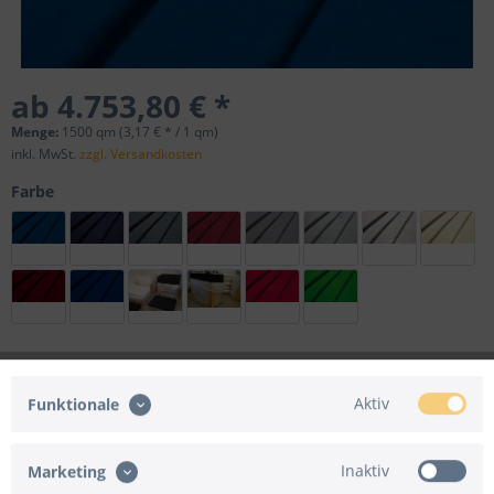
ab 4.753,80 € *
Menge:
1500 qm (3,17 € * / 1 qm)
inkl. MwSt.
zzgl. Versandkosten
Farbe
Folgende Versandarten werden nicht angeboten:
Aktiv
Funktionale
Express-Versand
Versand in Nicht-EU-Länder
Inaktiv
Marketing