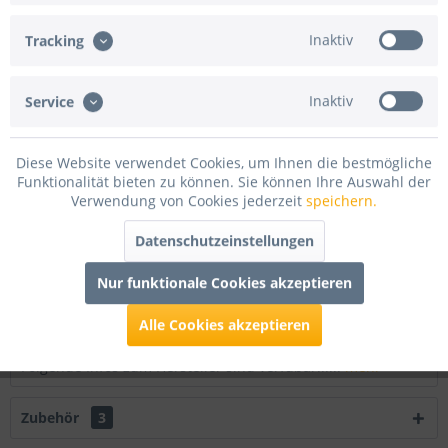
In den
Warenkorb
Inaktiv
Tracking
Merken
Bewerten
Inaktiv
Service
Artikel-Nr.:
BMH300500.BU
Beschreibung
Diese Website verwendet Cookies, um Ihnen die bestmögliche
Funktionalität bieten zu können. Sie können Ihre Auswahl der
Molton Bühnenstoff / Bühnenmolton kaufen – und im
Verwendung von Cookies jederzeit
speichern.
Hochstoß sparen Unser...
mehr
Datenschutzeinstellungen
Bewertungen
0
Nur funktionale Cookies akzeptieren
Bewertungen lesen, schreiben und diskutieren...
mehr
Alle Cookies akzeptieren
Infos zum Hersteller
Folgende Infos zum Hersteller sind verfübar......
mehr
Zubehör
3