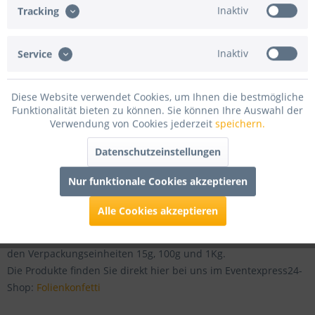
Inaktiv
Tracking
Inaktiv
Service
Diese Website verwendet Cookies, um Ihnen die bestmögliche
Funktionalität bieten zu können. Sie können Ihre Auswahl der
Verwendung von Cookies jederzeit
speichern.
Datenschutzeinstellungen
Nur funktionale Cookies akzeptieren
Alle Cookies akzeptieren
Finden Sie in unserem "Goodtimes Folienkonfetti Katalog"
Folienkonfetti in vielen verschiedenen Formen und Farben in
den Verpackungseinheiten 15g, 100g und 1Kg.
Die Produkte finden Sie direkt hier bei uns im Eventexpress24-
Shop:
Folienkonfetti