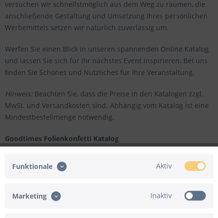
versuchen wir schnellstmöglich aus dem Weg zu räumen, die
anschließende Gestaltung und Umsetzung Ihres persönlichen
Werbemittels setzen wir natürlich zuverlässig um.
Werfen Sie einen Blick in unseren spannenden Online Katalog
und lassen Sie sich für Ihr nächstes Event inspirieren. Bei uns
finden Sie Schönes und Nützliches für Ihre Veranstaltung.
Hinweis:
Beachten Sie, dass die Preise in den Katalogen zzgl.
MwSt. und Versandkosten sind. Abhängig vom Katalog ist eine
Mindestbestellmenge notwendig.
Goodtimes Folienkonfetti Katalog
Aktiv
Funktionale
Inaktiv
Marketing