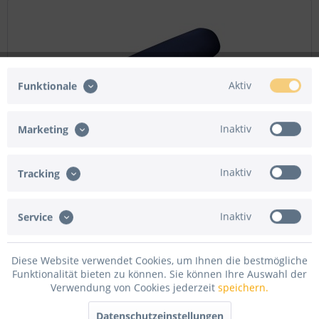
Aktiv
Funktionale
Inaktiv
Marketing
Satinmolton 60m Ballen 300cm Breite 320g/m² Dunkelblau
Inaktiv
Tracking
Produktdetails: 60m Ballenware, 300 cm breit Gewicht: 320
g/m² Material: 100% reine Baumwolle eine Seite geraut, die
Inaktiv
andere matt glänzend Flammenhemmend nach DIN
Service
EN13501-1 ausgerüstet Brandklasse: DIN EN 11351-1
Menge
180 qm
(5,50 € / 1 qm)
Diese Website verwendet Cookies, um Ihnen die bestmögliche
990,80 € *
Funktionalität bieten zu können. Sie können Ihre Auswahl der
Verwendung von Cookies jederzeit
speichern.
Merken
Datenschutzeinstellungen