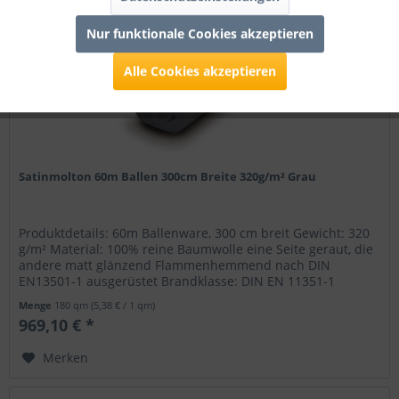
Nur funktionale Cookies akzeptieren
Alle Cookies akzeptieren
Satinmolton 60m Ballen 300cm Breite 320g/m² Grau
Produktdetails: 60m Ballenware, 300 cm breit Gewicht: 320
g/m² Material: 100% reine Baumwolle eine Seite geraut, die
andere matt glänzend Flammenhemmend nach DIN
EN13501-1 ausgerüstet Brandklasse: DIN EN 11351-1
Menge
180 qm
(5,38 € / 1 qm)
969,10 € *
Merken