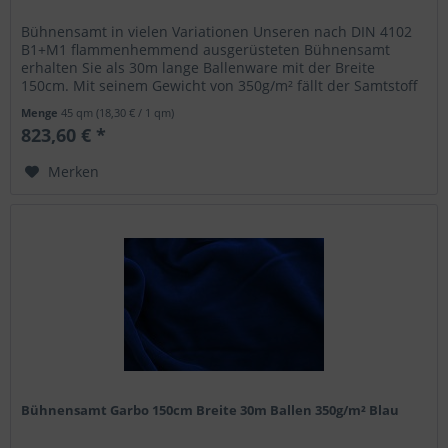
Bühnensamt in vielen Variationen Unseren nach DIN 4102
B1+M1 flammenhemmend ausgerüsteten Bühnensamt
erhalten Sie als 30m lange Ballenware mit der Breite
150cm. Mit seinem Gewicht von 350g/m² fällt der Samtstoff
blickdicht aus und eignet...
Menge
45 qm
(18,30 € / 1 qm)
823,60 € *
Merken
Bühnensamt Garbo 150cm Breite 30m Ballen 350g/m² Blau