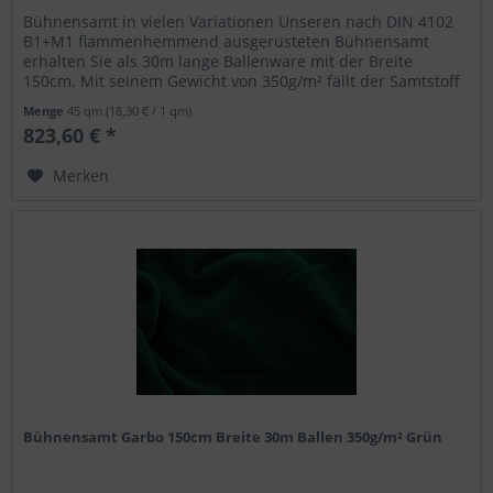
Bühnensamt in vielen Variationen Unseren nach DIN 4102
B1+M1 flammenhemmend ausgerüsteten Bühnensamt
erhalten Sie als 30m lange Ballenware mit der Breite
150cm. Mit seinem Gewicht von 350g/m² fällt der Samtstoff
blickdicht aus und eignet...
Menge
45 qm
(18,30 € / 1 qm)
823,60 € *
Merken
Bühnensamt Garbo 150cm Breite 30m Ballen 350g/m² Grün