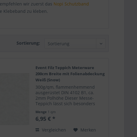
empfehlen wir zuerst das
Nopi Schutzband
ge Klebeband zu kleben.
Sortierung:
Event Filz Teppich Meterware
200cm Breite mit Folienabdeckung
Weiß (Snow)
300g/qm, flammenhemmend
ausgerüstet DIN 4102 B1, ca.
2mm Polhöhe Dieser Messe-
Teppich lässt sich besonders
leicht verlegen. Er wirft keine
Menge
1 qm
Falten und ist leicht mit
6,95 € *
Klebeband zu fixieren. Perfekt
geeignet für Modeschauen,
Vergleichen
Merken
Messen,...