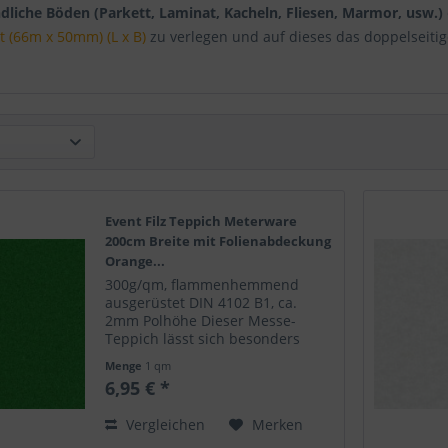
dliche Böden (Parkett, Laminat, Kacheln, Fliesen, Marmor, usw.)
t (66m x 50mm) (L x B)
zu verlegen und auf dieses das doppelseiti
Event Filz Teppich Meterware
200cm Breite mit Folienabdeckung
Orange...
300g/qm, flammenhemmend
ausgerüstet DIN 4102 B1, ca.
2mm Polhöhe Dieser Messe-
Teppich lässt sich besonders
leicht verlegen. Er wirft keine
Menge
1 qm
Falten und ist leicht mit
6,95 € *
Klebeband zu fixieren. Perfekt
geeignet für Modeschauen,
Vergleichen
Merken
Messen,...