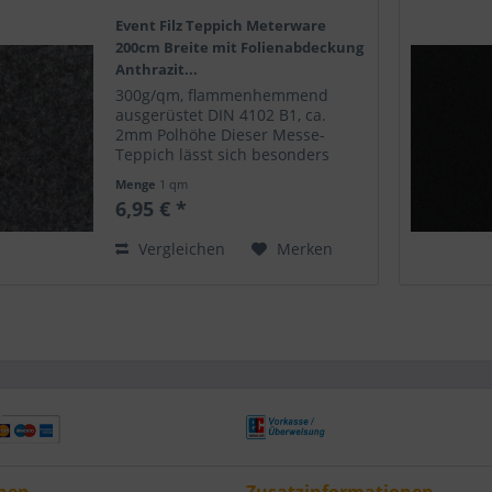
Event Filz Teppich Meterware
200cm Breite mit Folienabdeckung
Anthrazit...
300g/qm, flammenhemmend
ausgerüstet DIN 4102 B1, ca.
2mm Polhöhe Dieser Messe-
Teppich lässt sich besonders
leicht verlegen. Er wirft keine
Menge
1 qm
Falten und ist leicht mit
6,95 € *
Klebeband zu fixieren. Perfekt
geeignet für Modeschauen,
Vergleichen
Merken
Messen,...
nen
Zusatzinformationen