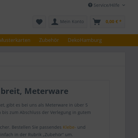
Service/Hilfe
Mein Konto
0,00 € *
Musterkarten
Zubehör
DekoHamburg
 breit, Meterware
 gibt es bei uns als Meterware in über 5
ch bis zum Abschluss der Verlegung in gutem
sicher. Bestellen Sie passendes
Klebe-
und
infach in der Rubrik „Zubehör“ um.