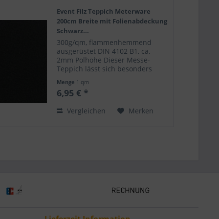
Event Filz Teppich Meterware
200cm Breite mit Folienabdeckung
Schwarz...
300g/qm, flammenhemmend
ausgerüstet DIN 4102 B1, ca.
2mm Polhöhe Dieser Messe-
Teppich lässt sich besonders
leicht verlegen. Er wirft keine
Menge
1 qm
Falten und ist leicht mit
6,95 € *
Klebeband zu fixieren. Perfekt
geeignet für Modeschauen,
Vergleichen
Merken
Messen,...
Lieferzeit Information