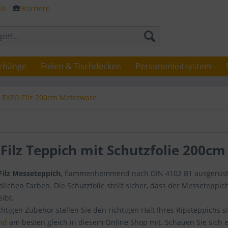
-0
Karriere
rhänge
Folien & Tischdecken
Personenleitsystem
EXPO Filz 200cm Meterware
Filz Teppich mit Schutzfolie 200cm
ilz
Messeteppich,
flammenhemmend nach DIN 4102 B1 ausgerüstet,
dlichen Farben. Die Schutzfolie stellt sicher, dass der Messeteppi
ibt.
htigen Zubehör stellen Sie den richtigen Halt Ihres Ripsteppichs 
nd
am besten gleich in diesem Online Shop mit. Schauen Sie sich e