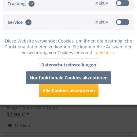
Inaktiv
Tracking
Inaktiv
Service
Diese Website verwendet Cookies, um Ihnen die bestmögliche
Funktionalität bieten zu können. Sie können Ihre Auswahl der
Verwendung von Cookies jederzeit
speichern.
Fransengirlande, Stärke 50my, Höhe 30cm, Breite 10m
Datenschutzeinstellungen
Dunkelblau
Nur funktionale Cookies akzeptieren
Fransengirlande Stärke: 50my Höhe: 30cm Breite: 10m
einzelne Fransenbreite: ca. 2-3mm schwer entflammbar
Alle Cookies akzeptieren
nach DIN 4102 B1 (ohne Zertifikat)
Menge
10 Meter
(1,80 € / 1 Meter)
17,95 € *
Merken