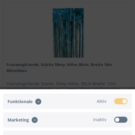
Fransengirlande, Stärke 50my, Höhe 30cm, Breite 10m
Mittelblau
Fransengirlande Stärke: 50my Höhe: 30cm Breite: 10m
einzelne Fransenbreite: ca. 2-3mm schwer entflammbar
nach DIN 4102 B1 (ohne Zertifikat)
Aktiv
Funktionale
Menge
10 Meter
(1,80 € / 1 Meter)
17,95 € *
Inaktiv
Marketing
Merken