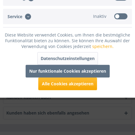
Artikel-Nr.:
BMM300XXX.DRT
Inaktiv
Service
Beschreibung
1 Meter Bühnenmolton, 300 cm breit, ca. 300 g/m², Preis pro
Meter Flammenhemmend...
mehr
Diese Website verwendet Cookies, um Ihnen die bestmögliche
Funktionalität bieten zu können. Sie können Ihre Auswahl der
Verwendung von Cookies jederzeit
speichern.
Bewertungen
68
Bewertungen lesen, schreiben und diskutieren...
mehr
Datenschutzeinstellungen
Nur funktionale Cookies akzeptieren
Infos zum Hersteller
Folgende Infos zum Hersteller sind verfübar......
mehr
Alle Cookies akzeptieren
Kunden kauften auch
Kunden haben sich ebenfalls angesehen