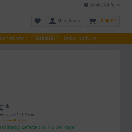
Service/Hilfe
Mein Konto
0,00 € *
usterkarten
Zubehör
DekoHamburg
€ *
r (0,56 € * / 1 Meter)
l. Versandkosten
sandfertig, Lieferzeit ca. 1-3 Werktage*