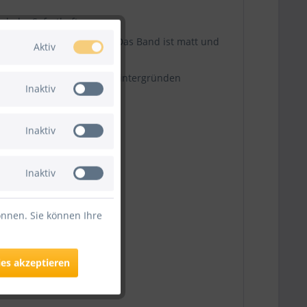
hr hohe Soforthaftung aus.
on oder anderen Stoffen. Das Band ist matt und
Aktiv
n von Backdrops oder Fotohintergründen
Inaktiv
Inaktiv
Inaktiv
önnen. Sie können Ihre
ies akzeptieren