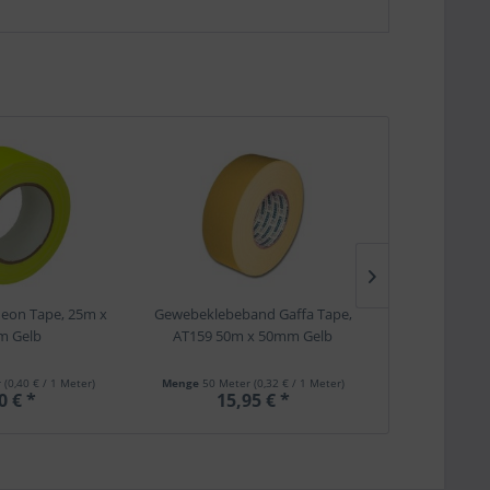
eon Tape, 25m x
Gewebeklebeband Gaffa Tape,
Molton 30m Ba
 Gelb
AT159 50m x 50mm Gelb
160g
r
(0,40 € / 1 Meter)
Menge
50 Meter
(0,32 € / 1 Meter)
Menge
90 
0 € *
15,95 € *
280