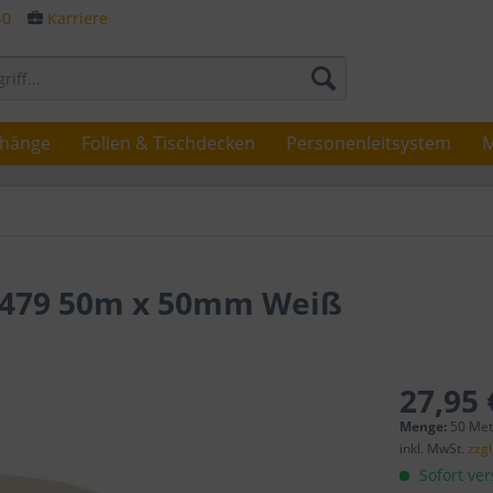
-0
Karriere
rhänge
Folien & Tischdecken
Personenleitsystem
M
T479 50m x 50mm Weiß
27,95 
Menge:
50 Mete
inkl. MwSt.
zzg
Sofort ver