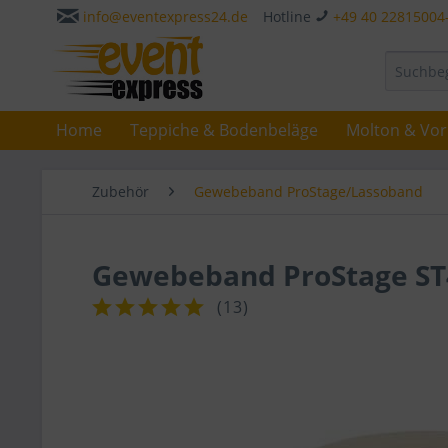
info@eventexpress24.de
Hotline
+49 40 22815004
Home
Teppiche & Bodenbeläge
Molton & Vo
Zubehör
Gewebeband ProStage/Lassoband
Gewebeband ProStage S
(
13
)