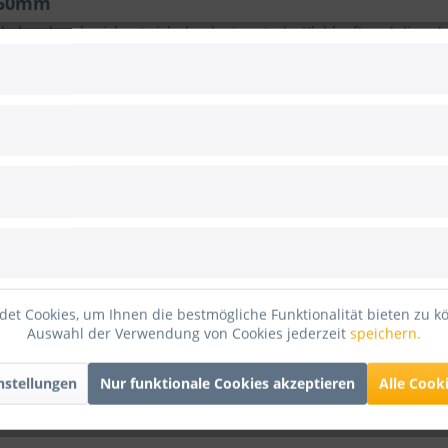
 50mm
lebeband und zeichnet sich durch eine starke Klebkraft und die se
tur eignet es sich insbesondere zum Reparieren von Rissen in Molt
es auch unter dem Begriff Lassoband eingesetzt und zum Aufhänge
et Cookies, um Ihnen die bestmögliche Funktionalität bieten zu k
Auswahl der Verwendung von Cookies jederzeit
speichern.
nstellungen
Nur funktionale Cookies akzeptieren
Alle Cook
and ProStage ST479 50m x 50mm"