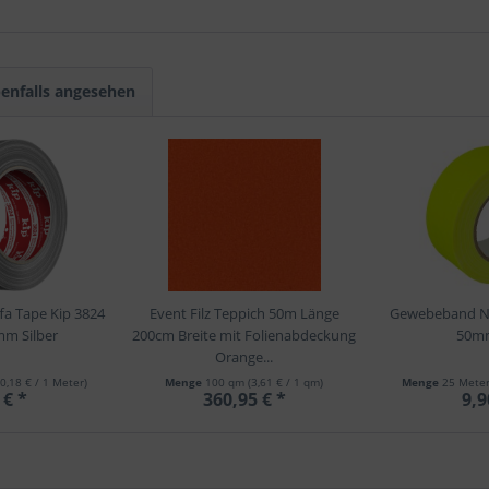
enfalls angesehen
a Tape Kip 3824
Event Filz Teppich 50m Länge
Gewebeband N
m Silber
200cm Breite mit Folienabdeckung
50mm
Orange...
(0,18 € / 1 Meter)
Menge
100 qm
(3,61 € / 1 qm)
Menge
25 Mete
 € *
360,95 € *
9,9