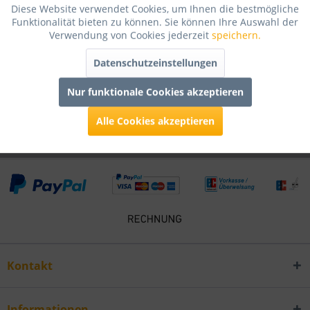
Diese Website verwendet Cookies, um Ihnen die bestmögliche
Bewertungen lesen, schreiben und diskutieren...
mehr
Funktionalität bieten zu können. Sie können Ihre Auswahl der
Verwendung von Cookies jederzeit
speichern.
Infos zum Hersteller
Datenschutzeinstellungen
Folgende Infos zum Hersteller sind verfübar......
mehr
Nur funktionale Cookies akzeptieren
Kunden kauften auch
Alle Cookies akzeptieren
Kontakt
Informationen