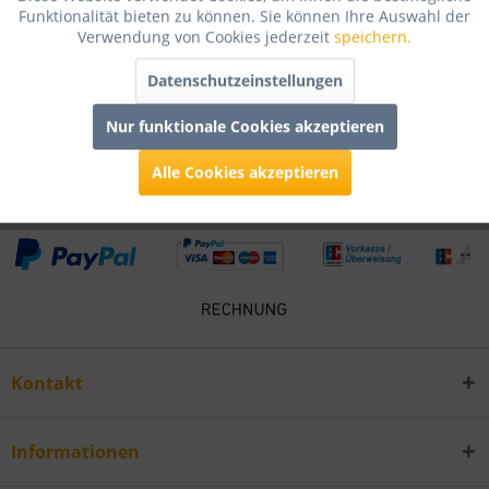
Funktionalität bieten zu können. Sie können Ihre Auswahl der
Bewertungen
0
Verwendung von Cookies jederzeit
speichern.
Bewertungen lesen, schreiben und diskutieren...
mehr
Datenschutzeinstellungen
Infos zum Hersteller
Nur funktionale Cookies akzeptieren
Folgende Infos zum Hersteller sind verfübar......
mehr
Alle Cookies akzeptieren
Kontakt
Informationen