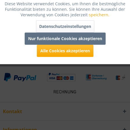
Diese Website verwendet Cookies, um Ihnen die bestmögliche
Bewertungen lesen, schreiben und diskutieren...
mehr
Funktionalität bieten zu können. Sie können Ihre Auswahl der
Verwendung von Cookies jederzeit
speichern.
Infos zum Hersteller
Datenschutzeinstellungen
Folgende Infos zum Hersteller sind verfübar......
mehr
Nur funktionale Cookies akzeptieren
Kunden kauften auch
Alle Cookies akzeptieren
Kontakt
Informationen