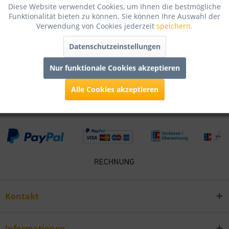
Diese Website verwendet Cookies, um Ihnen die bestmögliche
Bewertungen lesen, schreiben und diskutieren...
mehr
Funktionalität bieten zu können. Sie können Ihre Auswahl der
Verwendung von Cookies jederzeit
speichern.
Infos zum Hersteller
Datenschutzeinstellungen
Folgende Infos zum Hersteller sind verfübar......
mehr
Nur funktionale Cookies akzeptieren
Kunden kauften auch
Alle Cookies akzeptieren
Kontakt
Informationen