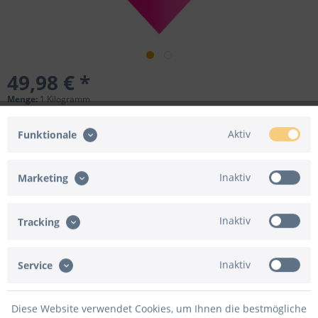
49,98 € *
Menge:
1 Kilogramm
inkl. MwSt.
zzgl. Versandkosten
Sofort versandfertig, Lieferzeit ca. 1-3 Werktage*
Aktiv
Funktionale
In den
Warenkorb
Inaktiv
Marketing
Merken
Bewerten
Inaktiv
Tracking
Artikel-Nr.:
75-802976
Beschreibung
Inaktiv
Service
Goodtimes Folienkonfetti 3cm Herz 1kg Satin Pink
mehr
Diese Website verwendet Cookies, um Ihnen die bestmögliche
Bewertungen
0