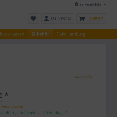
Service/Hilfe
Mein Konto
0,00 € *
usterkarten
Zubehör
DekoHamburg
€ *
gramm
l. Versandkosten
sandfertig, Lieferzeit ca. 1-3 Werktage*