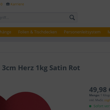
-0
Karriere
rhänge
Folien & Tischdecken
Personenleitsystem
M
 3cm Herz 1kg Satin Rot
49,98 
Menge:
1 Kilo
inkl. MwSt.
zzg
Sofort ver