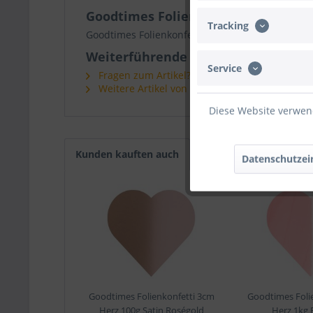
Goodtimes Folienkonfetti 3cm Herz 
Tracking
Goodtimes Folienkonfetti 3cm Herz 1kg Satin Rot
Weiterführende Links zu "Goodtimes
Service
Fragen zum Artikel?
Weitere Artikel von Goodtimes
Diese Website verwend
Kunden kauften auch
Datenschutzei
Goodtimes Folienkonfetti 3cm
Goodtimes Foli
Herz 100g Satin Roségold
Herz 1kg 