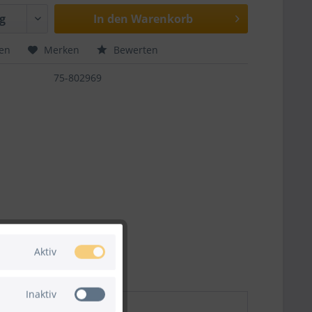
In den
Warenkorb
hen
Merken
Bewerten
75-802969
Aktiv
Inaktiv