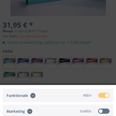
31,95 € *
Menge:
12 qm (2,66 € * / 1 qm)
inkl. MwSt.
zzgl. Versandkosten
Sofort versandfertig, Lieferzeit ca. 1-3 Werktage*
Farbe
Aktiv
Funktionale
Folgende Versandarten werden nicht angeboten:
Express-Versand
Inaktiv
Marketing