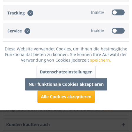
In den
Warenkorb
Inaktiv
Tracking
Merken
Bewerten
Inaktiv
Service
Artikel-Nr.:
MF035120010B1.156
Beschreibung
Diese Website verwendet Cookies, um Ihnen die bestmögliche
Funktionalität bieten zu können. Sie können Ihre Auswahl der
Diese 10m Rolle Lumifol-Folie ist permanent schwer
Verwendung von Cookies jederzeit
speichern.
entflammbar nach DIN 4102 B1...
mehr
Datenschutzeinstellungen
Bewertungen
0
Nur funktionale Cookies akzeptieren
Bewertungen lesen, schreiben und diskutieren...
mehr
Alle Cookies akzeptieren
Infos zum Hersteller
Folgende Infos zum Hersteller sind verfübar......
mehr
Kunden kauften auch