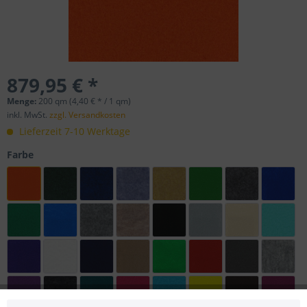
879,95 € *
Menge:
200 qm (4,40 € * / 1 qm)
inkl. MwSt.
zzgl. Versandkosten
Lieferzeit 7-10 Werktage
Farbe