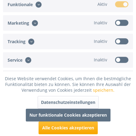
Aktiv
Funktionale
Inaktiv
Marketing
Folgende Versandarten werden nicht angeboten:
Inaktiv
Tracking
Express-Versand
Inaktiv
Service
In den
Warenkorb
Merken
Bewerten
Diese Website verwendet Cookies, um Ihnen die bestmögliche
Funktionalität bieten zu können. Sie können Ihre Auswahl der
Verwendung von Cookies jederzeit
speichern.
Artikel-Nr.:
MTFILZ40050.0007
Datenschutzeinstellungen
Beschreibung
Nur funktionale Cookies akzeptieren
300g/qm, flammenhemmend ausgerüstet DIN 4102 B1, ca.
2mm Polhöhe Dieser...
mehr
Alle Cookies akzeptieren