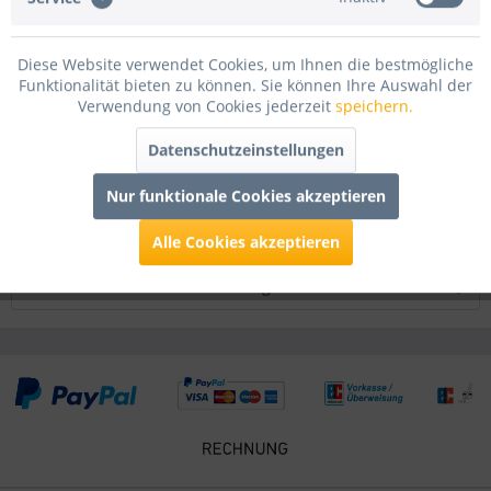
Bewertungen lesen, schreiben und diskutieren...
mehr
Diese Website verwendet Cookies, um Ihnen die bestmögliche
Infos zum Hersteller
Funktionalität bieten zu können. Sie können Ihre Auswahl der
Verwendung von Cookies jederzeit
speichern.
Folgende Infos zum Hersteller sind verfübar......
mehr
Datenschutzeinstellungen
Zubehör
1
Nur funktionale Cookies akzeptieren
Kunden kauften auch
Alle Cookies akzeptieren
Kunden haben sich ebenfalls angesehen