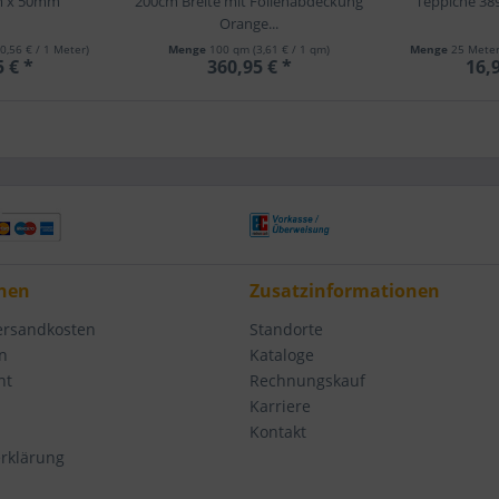
m x 50mm
200cm Breite mit Folienabdeckung
Teppiche 3
Orange...
(0,56 € / 1 Meter)
Menge
100 qm
(3,61 € / 1 qm)
Menge
25 Mete
5 € *
360,95 € *
16,9
nen
Zusatzinformationen
Versandkosten
Standorte
n
Kataloge
ht
Rechnungskauf
Karriere
Kontakt
rklärung