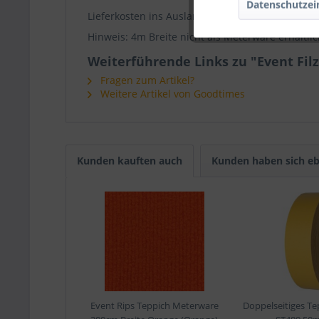
Datenschutzei
Lieferkosten ins Ausland bitte vor dem Kauf
per
Hinweis: 4m Breite nicht als Meterware erhältlic
Weiterführende Links zu "Event Fil
Fragen zum Artikel?
Weitere Artikel von Goodtimes
Kunden kauften auch
Kunden haben sich eb
Event Rips Teppich Meterware
Doppelseitiges Te