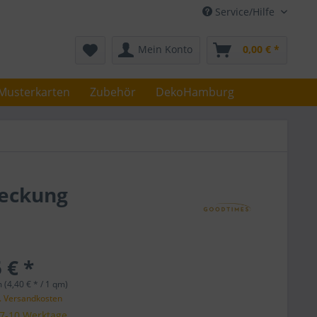
Service/Hilfe
Mein Konto
0,00 € *
Musterkarten
Zubehör
DekoHamburg
deckung
 € *
 (4,40 € * / 1 qm)
l. Versandkosten
 7-10 Werktage