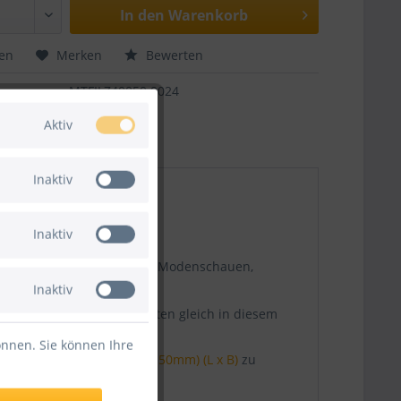
In den
Warenkorb
hen
Merken
Bewerten
MTFILZ40050.0024
Aktiv
Inaktiv
Inaktiv
ixieren. Perfekt geeignet für Modenschauen,
Inaktiv
und
Gewebeband
am besten gleich in diesem
önnen. Sie können Ihre
zband transparent (66m x 50mm) (L x B)
zu