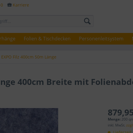
-0
Karriere
rhänge
Folien & Tischdecken
Personenleitsystem
EXPO Filz 400cm 50m Länge
änge 400cm Breite mit Folienab
879,95
Menge:
200 qm
inkl. MwSt.
zzg
Lieferzeit