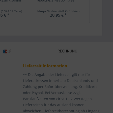
89 25m x 50mm
Teppiche, ST489 50m x 38mm
ST447 50
r
(0,68 € / 1 Meter)
Menge
50 Meter
(0,42 € / 1 Meter)
Menge
50 Met
5 € *
20,95 € *
12,
Lieferzeit Information
** Die Angabe der Lieferzeit gilt nur für
Lieferadressen innerhalb Deutschlands und
Zahlung per Sofortüberweisung, Kreditkarte
oder Paypal. Bei Vorauskasse zzgl.
Banklaufzeiten von circa 1 - 2 Werktagen.
Lieferzeiten für das Ausland können
abweichen. Lieferzeitberechnung ab Eingang