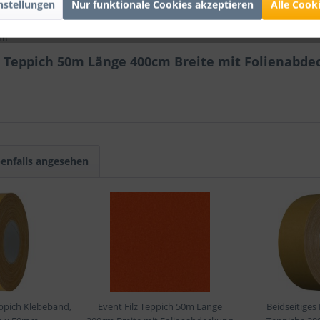
nstellungen
Nur funktionale Cookies akzeptieren
Alle Cook
 Email anfragen
. Danke!
h!
z Teppich 50m Länge 400cm Breite mit Folienabde
enfalls angesehen
ppich Klebeband,
Event Filz Teppich 50m Länge
Beidseitiges