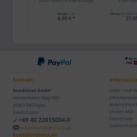
200cm Breite Orange (Orange)
ST489 50
Menge
1 qm
Menge
50 Meter
6,95 € *
27,9
Kontakt
Informatio
Goodtimes GmbH
Liefer- und 
Zahlungsarte
Halstenbeker Weg 98b
Widerrufsrec
25462 Rellingen
Unsere AGB
Deutschland
Impressum
+49 40 22815004-0
Datenschutze
info@eventexpress24.de
KONTAKTFORMULAR