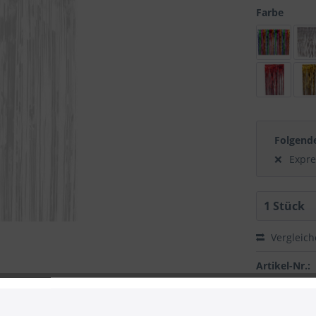
Farbe
Folgend
Expre
Vergleic
Artikel-Nr.:
 zum Hersteller