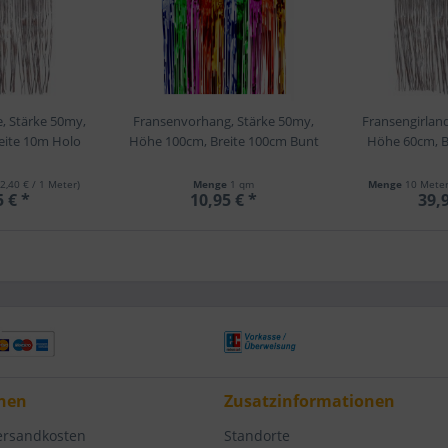
, Stärke 50my,
Fransenvorhang, Stärke 50my,
Fransengirlan
eite 10m Holo
Höhe 100cm, Breite 100cm Bunt
Höhe 60cm, B
(2,40 € / 1 Meter)
Menge
1 qm
Menge
10 Mete
5 € *
10,95 € *
39,9
nen
Zusatzinformationen
Versandkosten
Standorte