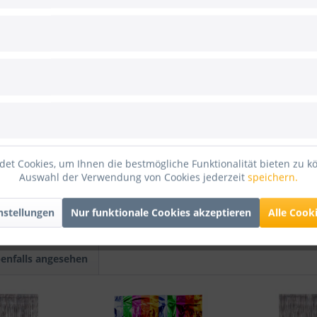
 200cm, Breite 100cm
ertifikat)
orhang, Stärke 50my, Höhe 200cm, Breite 100cm"
et Cookies, um Ihnen die bestmögliche Funktionalität bieten zu k
Auswahl der Verwendung von Cookies jederzeit
speichern.
nstellungen
Nur funktionale Cookies akzeptieren
Alle Cook
enfalls angesehen