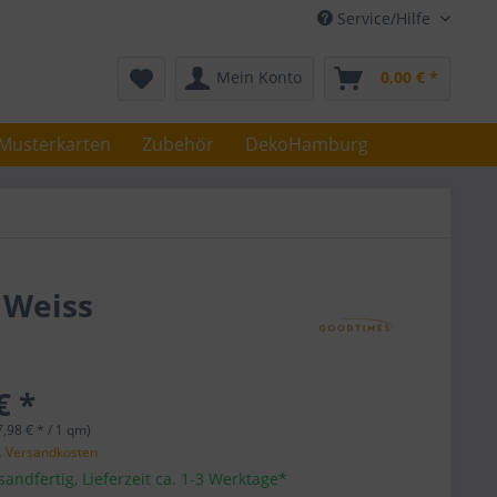
Service/Hilfe
Mein Konto
0,00 € *
Musterkarten
Zubehör
DekoHamburg
 Weiss
€ *
,98 € * / 1 qm)
l. Versandkosten
sandfertig, Lieferzeit ca. 1-3 Werktage*