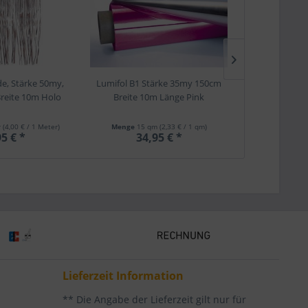
de, Stärke 50my,
Lumifol B1 Stärke 35my 150cm
Goodtimes Fol
reite 10m Holo
Breite 10m Länge Pink
Herz
r
(4,00 € / 1 Meter)
Menge
15 qm
(2,33 € / 1 qm)
Menge
0.1 Kilogr
5 € *
34,95 € *
5,
Lieferzeit Information
** Die Angabe der Lieferzeit gilt nur für