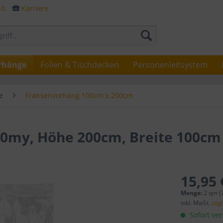
-0
Karriere
rhänge
Folien & Tischdecken
Personenleitsystem
e
Fransenvorhang 100cm x 200cm
50my, Höhe 200cm, Breite 100cm
15,95 
Menge:
2 qm (7
inkl. MwSt.
zzg
Sofort ver