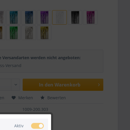
e Versandarten werden nicht angeboten:
ss-Versand
In den
Warenkorb
hen
Merken
Bewerten
1009-200.303
Aktiv