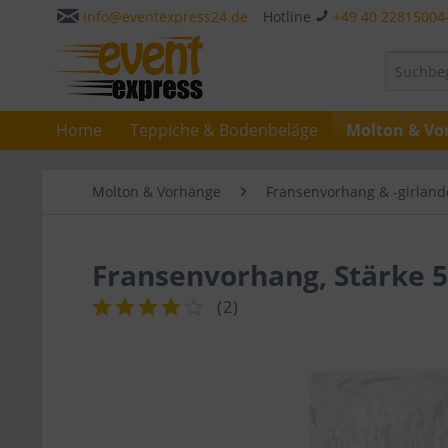
info@eventexpress24.de
Hotline
+49 40 22815004
Home
Teppiche & Bodenbeläge
Molton & Vo
Molton & Vorhänge
Fransenvorhang & -girland
Fransenvorhang, Stärke 
(
2
)