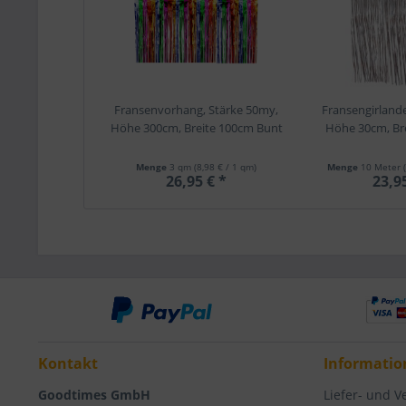
Fransenvorhang, Stärke 50my,
Fransengirlande
Höhe 300cm, Breite 100cm Bunt
Höhe 30cm, Br
Menge
3 qm
(8,98 € / 1 qm)
Menge
10 Meter
26,95 € *
23,9
Kontakt
Informatio
Goodtimes GmbH
Liefer- und 