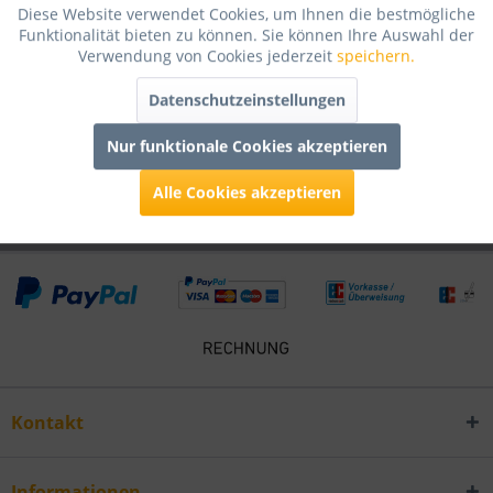
Diese Website verwendet Cookies, um Ihnen die bestmögliche
Bewertungen lesen, schreiben und diskutieren...
mehr
Funktionalität bieten zu können. Sie können Ihre Auswahl der
Verwendung von Cookies jederzeit
speichern.
Infos zum Hersteller
Datenschutzeinstellungen
Folgende Infos zum Hersteller sind verfübar......
mehr
Nur funktionale Cookies akzeptieren
Kunden kauften auch
Alle Cookies akzeptieren
Kontakt
Informationen