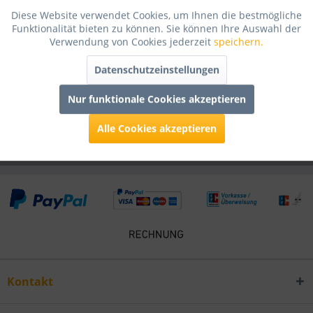
Bewertungen
0
Diese Website verwendet Cookies, um Ihnen die bestmögliche
Funktionalität bieten zu können. Sie können Ihre Auswahl der
Bewertungen lesen, schreiben und diskutieren...
mehr
Verwendung von Cookies jederzeit
speichern.
Infos zum Hersteller
Datenschutzeinstellungen
Folgende Infos zum Hersteller sind verfübar......
mehr
Nur funktionale Cookies akzeptieren
Kunden kauften auch
Alle Cookies akzeptieren
Kontakt