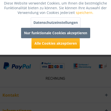
Diese Website verwendet Cookies, um Ihnen die bestmögliche
Bewertungen lesen, schreiben und diskutieren...
mehr
Funktionalität bieten zu können. Sie können Ihre Auswahl der
Verwendung von Cookies jederzeit
speichern.
Infos zum Hersteller
Datenschutzeinstellungen
Folgende Infos zum Hersteller sind verfübar......
mehr
Nur funktionale Cookies akzeptieren
Kunden kauften auch
Alle Cookies akzeptieren
Kontakt
Informationen