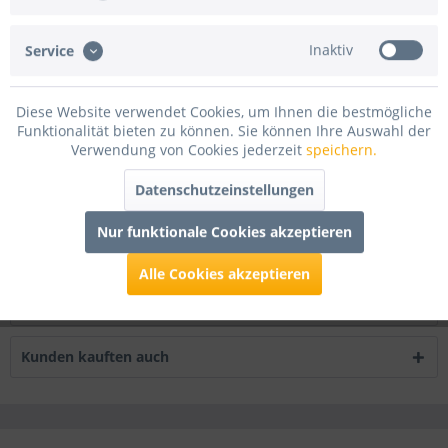
Merken
Bewerten
Inaktiv
Service
Artikel-Nr.:
75-801771
Diese Website verwendet Cookies, um Ihnen die bestmögliche
Beschreibung
Funktionalität bieten zu können. Sie können Ihre Auswahl der
Goodtimes Folienkonfetti 2cm Rund 1kg Holo Silber
mehr
Verwendung von Cookies jederzeit
speichern.
Datenschutzeinstellungen
Bewertungen
0
Bewertungen lesen, schreiben und diskutieren...
mehr
Nur funktionale Cookies akzeptieren
Alle Cookies akzeptieren
Infos zum Hersteller
Folgende Infos zum Hersteller sind verfübar......
mehr
Kunden kauften auch