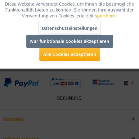
Diese Website verwendet Cookies, um Ihnen die bestmögliche
Bewertungen lesen, schreiben und diskutieren...
mehr
Funktionalität bieten zu können. Sie können Ihre Auswahl der
Verwendung von Cookies jederzeit
speichern.
Infos zum Hersteller
Datenschutzeinstellungen
Folgende Infos zum Hersteller sind verfübar......
mehr
Nur funktionale Cookies akzeptieren
Kunden kauften auch
Alle Cookies akzeptieren
Kontakt
Informationen