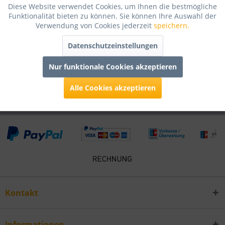
Diese Website verwendet Cookies, um Ihnen die bestmögliche
Bewertungen lesen, schreiben und diskutieren...
mehr
Funktionalität bieten zu können. Sie können Ihre Auswahl der
Verwendung von Cookies jederzeit
speichern.
Infos zum Hersteller
Datenschutzeinstellungen
Folgende Infos zum Hersteller sind verfübar......
mehr
Nur funktionale Cookies akzeptieren
Kunden kauften auch
Alle Cookies akzeptieren
Kontakt
Informationen