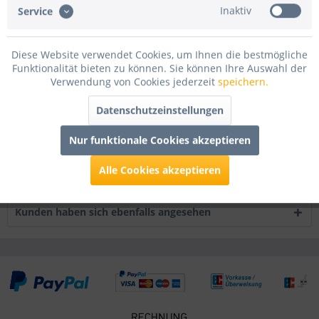
Inaktiv
Die Besonderheit dieser 180my Lackfolie liegt in seinen
Service
flammenhemmenden Eigenschaften. Sie...
mehr
Diese Website verwendet Cookies, um Ihnen die bestmögliche
Bewertungen
6
Funktionalität bieten zu können. Sie können Ihre Auswahl der
Bewertungen lesen, schreiben und diskutieren...
mehr
Verwendung von Cookies jederzeit
speichern.
Datenschutzeinstellungen
Infos zum Hersteller
Folgende Infos zum Hersteller sind verfübar......
mehr
Nur funktionale Cookies akzeptieren
Alle Cookies akzeptieren
Kunden kauften auch
Kunden haben sich ebenfalls angesehen