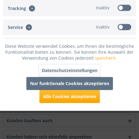
Inaktiv
Tracking
Merken
Bewerten
Artikel-Nr.:
SM300XXX.WS
Inaktiv
Service
Beschreibung
Diese Website verwendet Cookies, um Ihnen die bestmögliche
Produktdetails: Meterware, 300 cm breit Gewicht: 320 g/m²
Funktionalität bieten zu können. Sie können Ihre Auswahl der
Material: 100% reine...
mehr
Verwendung von Cookies jederzeit
speichern.
Datenschutzeinstellungen
Bewertungen
1
Bewertungen lesen, schreiben und diskutieren...
mehr
Nur funktionale Cookies akzeptieren
Infos zum Hersteller
Alle Cookies akzeptieren
Folgende Infos zum Hersteller sind verfübar......
mehr
Kunden kauften auch
Kunden haben sich ebenfalls angesehen