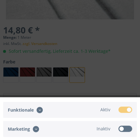
14,80 € *
Menge:
1 Meter
inkl. MwSt.
zzgl. Versandkosten
Sofort versandfertig, Lieferzeit ca. 1-3 Werktage*
Farbe
Folgende Versandarten werden nicht angeboten:
Aktiv
Funktionale
Express-Versand
Versand in Nicht-EU-Länder
Inaktiv
Marketing
In den
Warenkorb