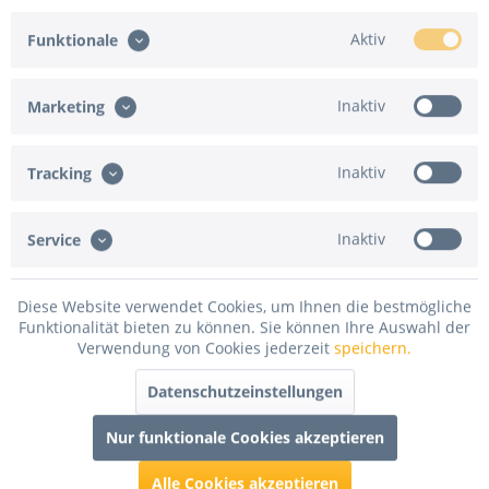
Aktiv
Funktionale
Inaktiv
Marketing
Folgende Versandarten werden nicht angeboten:
Express-Versand
Inaktiv
Tracking
In den
Warenkorb
Inaktiv
Service
Merken
Bewerten
Diese Website verwendet Cookies, um Ihnen die bestmögliche
Artikel-Nr.:
MTRIPS40050.0007
Funktionalität bieten zu können. Sie können Ihre Auswahl der
Verwendung von Cookies jederzeit
speichern.
Beschreibung
Datenschutzeinstellungen
Unser 50m Rips Messeteppich B1 ist die richtige Option,
wenn Sie einen hochwertigen und...
mehr
Nur funktionale Cookies akzeptieren
Bewertungen
3
Alle Cookies akzeptieren