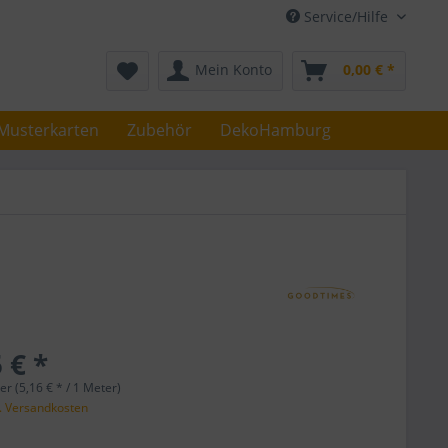
Service/Hilfe
Mein Konto
0,00 € *
Musterkarten
Zubehör
DekoHamburg
 € *
r (5,16 € * / 1 Meter)
l. Versandkosten