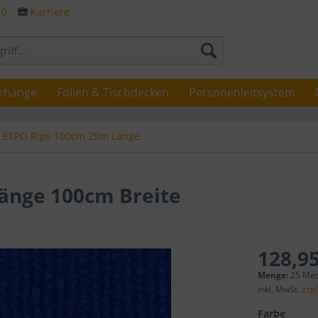
-0
Karriere
rhänge
Folien & Tischdecken
Personenleitsystem
EXPO Rips 100cm 25m Länge
Länge 100cm Breite
128,95
Menge:
25 Mete
inkl. MwSt.
zzg
Farbe