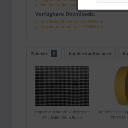
Weitere Artikel von Goodtimes
Verfügbare Downloads:
Download Musterkarte EXPOLine
Download Musterkarte EXPOLine
Zubehör
2
Kunden kauften auch
Ku
Teppich Anti Rutsch Verlegegitter
Doppelseitiges Te
25m Rolle 100cm Breite
ST489 50