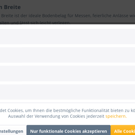
m Breite
reite ist der ideale Bodenbelag für Messen, feierliche Anlässe w
alten und lässt sich leicht verlegen.
n wir Ihnen unser passendes Zubehör. In der Rubrik „Zubehör“ fi
heln, Fliesen, Marmor, usw.)
empfehlen wir zuerst das
Nopi Schut
eband zu kleben.
m Länge
und als
Meterware
. Zudem bieten wir Rips Messeteppich 
rten
gegen einen geringen Aufpreis zu. Bei Fragen zu unseren Ri
ail
an unsere Eventexperten.
et Cookies, um Ihnen die bestmögliche Funktionalität bieten zu k
Auswahl der Verwendung von Cookies jederzeit
speichern.
ps Teppich 25m Länge 100cm Breite"
nstellungen
Nur funktionale Cookies akzeptieren
Alle Cook