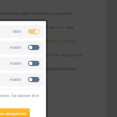
ie Premieren oder Hochzeiten und weitere
nden Sie eine große Auswahl an
Klebe-
und
Aktiv
zband transparent (66m x 50mm) (L x B)
zu
Inaktiv
in 2m Breite an, sowohl als
Rollen-
als auch als
Inaktiv
ps Messeteppichen oder geeignetem Zubehör
Inaktiv
önnen. Sie können Ihre
ies akzeptieren