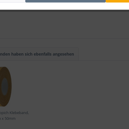
nden haben sich ebenfalls angesehen
ppich Klebeband,
m x 50mm