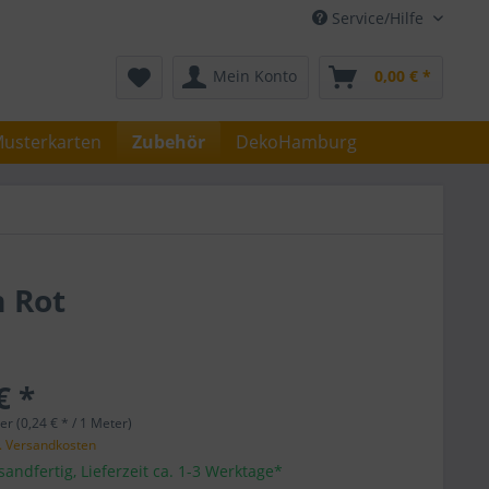
Service/Hilfe
Mein Konto
0,00 € *
usterkarten
Zubehör
DekoHamburg
 Rot
€ *
r (0,24 € * / 1 Meter)
l. Versandkosten
sandfertig, Lieferzeit ca. 1-3 Werktage*