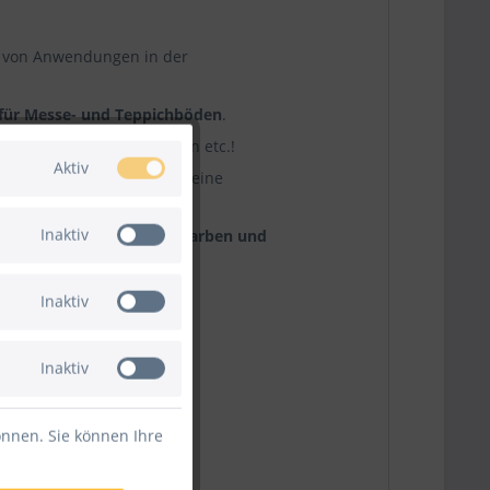
hl von Anwendungen in der
für Messe- und Teppichböden
.
 Fußböden, Kabeln, Wänden etc.!
Aktiv
tigen Einsatz sowie allgemeine
Inaktiv
ferbar in verschiedenen Farben und
Inaktiv
Inaktiv
önnen. Sie können Ihre