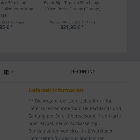
ppich 50m Länge
Event Rips Teppich 50m Länge
Event Filz T
t Folienabdeckung
200cm Breite Orange (Orange)
200cm Breite m
nge...
Or
qm
(3,61 € / 1 qm)
Menge
100 qm
(3,22 € / 1 qm)
Me
95 € *
321,95 € *
6,
Lieferzeit Information
** Die Angabe der Lieferzeit gilt nur für
Lieferadressen innerhalb Deutschlands und
Zahlung per Sofortüberweisung, Kreditkarte
oder Paypal. Bei Vorauskasse zzgl.
Banklaufzeiten von circa 1 - 2 Werktagen.
Lieferzeiten für das Ausland können