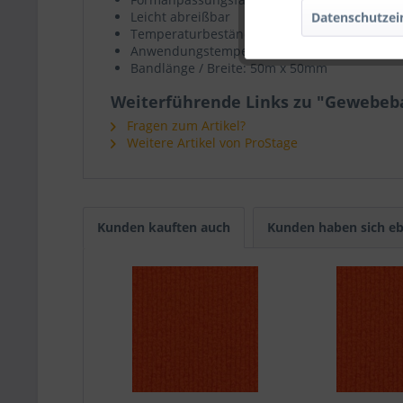
Leicht abreißbar
Datenschutzei
Temperaturbeständigkeit bis 60°C
Anwendungstemperatur 10°C bis 40°C
Bandlänge / Breite: 50m x 50mm
Weiterführende Links zu "Gewebeb
Fragen zum Artikel?
Weitere Artikel von ProStage
Kunden kauften auch
Kunden haben sich eb