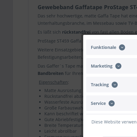
Gewebeband Gaffatape ProStage S
Das sehr hochwertige, matte Gaffa Tape hat ein
Unterhaltungsbranche, im Messebau sowie TV-B
Es läßt sich
rückstandfrei
von fast allen Böden 
ProStage ST459 Gaffa Tape matt gewährleistet 
Funktionale
Weitere Einsatzgebiete sind u.a. das Bündeln o
Befestigungsarbeiten, beispielsweise für Arbeit
Marketing
Das Gaffer´s Tape matt ist wasserfest, besitzt e
Bandbreiten
für Ihren individuellen Einsatz.
Eigenschaften
:
Tracking
Matte Ausrüstung
Rückstandfrei abziehbar
Wasserfeste Ausrüstung
Service
Große Farbauswahl
Kann beschriftet werden
Gute Abriebfestigkeit
Diese Website verwend
Breite Temperaturspanne
Leicht abrollbar
Formanpassungsfähig