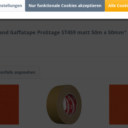
nstellungen
Nur funktionale Cookies akzeptieren
Alle Cook
and Gaffatape ProStage ST459 matt 50m x 50mm"
enfalls angesehen