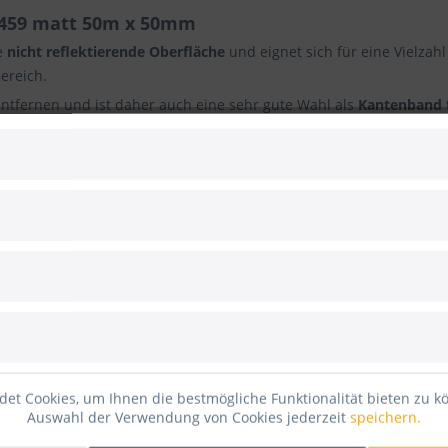
T459 matt 50m x 50mm
e
nicht reflektierende Oberfläche
und eignet sich für eine Vielza
ereich.
entfernen und ist daher auch eine sehr gute Wahl als
Kantenband 
die rückstandsfreie Entfernung von den meisten Untergründen wie
der Markieren von Kabeln, Fußbodenmarkierungen für den kurzfris
en an Traversen.
ine gute Abriebfestigkeit und ist leicht abrollbar und abreißbar.
Lie
et Cookies, um Ihnen die bestmögliche Funktionalität bieten zu k
Auswahl der Verwendung von Cookies jederzeit
speichern.