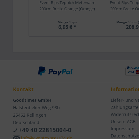
Event Rips Teppich Meterware
Event Rips Tep
200cm Breite Orange (Orange)
200cm Breite O
Menge
1 qm
Menge
50 qm
6,95 € *
208,9
Kontakt
Informatio
Goodtimes GmbH
Liefer- und 
Zahlungsarte
Halstenbeker Weg 98b
Widerrufsrec
25462 Rellingen
Unsere AGB
Deutschland
Impressum
+49 40 22815004-0
Datenschutze
info@eventexpress24.de