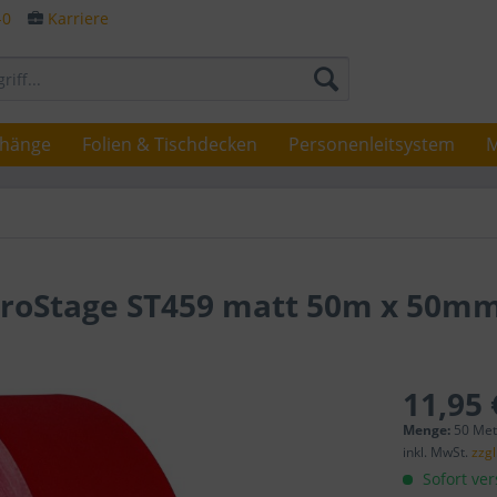
-0
Karriere
rhänge
Folien & Tischdecken
Personenleitsystem
M
roStage ST459 matt 50m x 50mm
11,95 
Menge:
50 Mete
inkl. MwSt.
zzg
Sofort ver