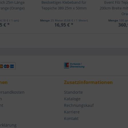
pich 25m Länge
Beidseitiges Klebeband für
Event Filz Te
range (Orange)
Teppiche 389 25m x 50mm
200cm Breite mi
Ora
(4,18 € / 1 qm)
Menge
25 Meter
(0,68 € / 1 Meter)
Menge
100 
5 € *
16,95 € *
360,
nen
Zusatzinformationen
Versandkosten
Standorte
n
Kataloge
ht
Rechnungskauf
Karriere
Kontakt
rklärung