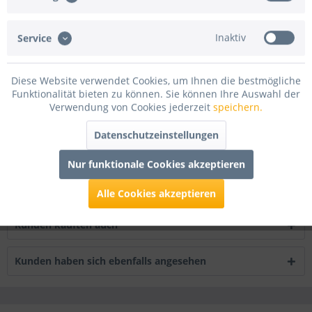
Beschreibung
Inaktiv
Service
mehr
Bewertungen
1
Diese Website verwendet Cookies, um Ihnen die bestmögliche
Funktionalität bieten zu können. Sie können Ihre Auswahl der
Bewertungen lesen, schreiben und diskutieren...
mehr
Verwendung von Cookies jederzeit
speichern.
Infos zum Hersteller
Datenschutzeinstellungen
Folgende Infos zum Hersteller sind verfübar......
mehr
Nur funktionale Cookies akzeptieren
Zubehör
4
Alle Cookies akzeptieren
Kunden kauften auch
Kunden haben sich ebenfalls angesehen