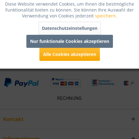
Diese Website verwendet Cookies, um Ihnen die bestmögliche
Bewertungen lesen, schreiben und diskutieren...
mehr
Funktionalität bieten zu können. Sie können Ihre Auswahl der
Verwendung von Cookies jederzeit
speichern.
Infos zum Hersteller
Datenschutzeinstellungen
Folgende Infos zum Hersteller sind verfübar......
mehr
Nur funktionale Cookies akzeptieren
Kunden kauften auch
Alle Cookies akzeptieren
Kontakt
Informationen