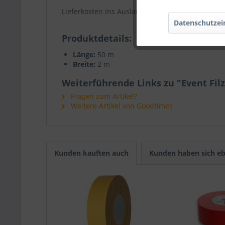
Lieferkosten ins Ausland bitte vor dem Kauf
per
Datenschutzei
Produktdetails
Länge:
50 m
Breite:
2 m
Weiterführende Links zu "Event Fil
Fragen zum Artikel?
Weitere Artikel von Goodtimes
Kunden kauften auch
Kunden haben sich eb