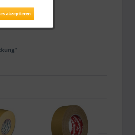
ies akzeptieren
ckung"