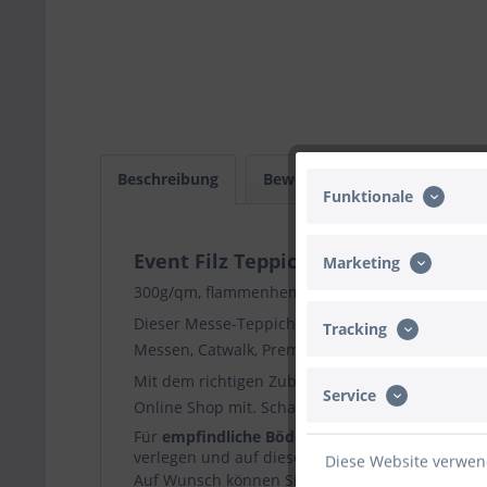
Beschreibung
Bewertungen
0
Infos
Funktionale
Event Filz Teppich 50m Länge 200cm
Marketing
300g/qm, flammenhemmend ausgerüstet DIN 41
Dieser Messe-Teppich lässt sich besonders leicht
Tracking
Messen, Catwalk, Premieren, Hochzeiten und son
Mit dem richtigen Zubehör stellen Sie den richt
Service
Online Shop mit. Schauen Sie sich einfach in d
Für
empfindliche Böden (Parkett, Laminat, Kac
verlegen und auf dieses das doppelseitige Kleb
Diese Website verwend
Auf Wunsch können Sie sich vorab
Musterkarte