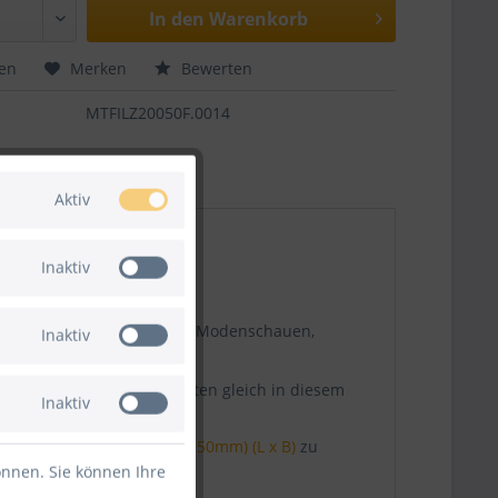
In den
Warenkorb
hen
Merken
Bewerten
MTFILZ20050F.0014
Aktiv
Inaktiv
ixieren. Perfekt geeignet für Modenschauen,
Inaktiv
und
Gewebeband
am besten gleich in diesem
Inaktiv
zband transparent (66m x 50mm) (L x B)
zu
önnen. Sie können Ihre