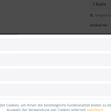
Vergleic
Artikel-Nr.:
 zum Hersteller
 Breite mit Folienabdeckung
02 B1, ca. 2mm Polhöhe
 verlegen. Er wirft keine Falten und ist leicht mit Klebeband zu f
stige Veranstaltungen.
igen Halt Ihres Ripsteppichs sicher. Bestellen Sie passendes
Klebe-
er Rubrik „Zubehör“ um.
heln, Fliesen, Marmor, usw.)
empfehlen wir zuerst das
Nopi Schut
eband zu kleben.
et Cookies, um Ihnen die bestmögliche Funktionalität bieten zu k
n
gegen einen geringen Aufpreis zuschicken lassen.
Auswahl der Verwendung von Cookies jederzeit
speichern.