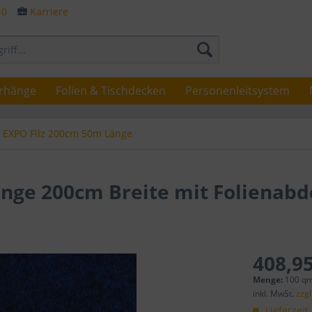
-0
Karriere
rhänge
Folien & Tischdecken
Personenleitsystem
EXPO Filz 200cm 50m Länge
änge 200cm Breite mit Folienab
408,95
Menge:
100 qm
inkl. MwSt.
zzg
Lieferzeit