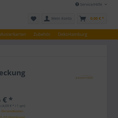
Service/Hilfe
Mein Konto
0,00 € *
Musterkarten
Zubehör
DekoHamburg
deckung
 € *
 (4,09 € * / 1 qm)
l. Versandkosten
 7-10 Werktage