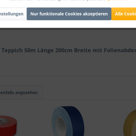
 Email anfragen
. Danke!
nstellungen
Nur funktionale Cookies akzeptieren
Alle Cook
z Teppich 50m Länge 200cm Breite mit Folienabde
enfalls angesehen