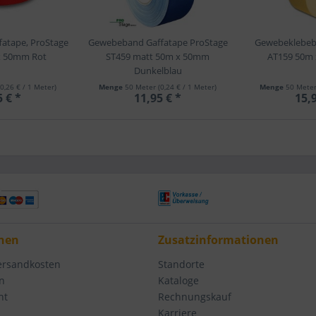
atape, ProStage
Gewebeband Gaffatape ProStage
Gewebeklebeb
x 50mm Rot
ST459 matt 50m x 50mm
AT159 50m
Dunkelblau
(0,26 € / 1 Meter)
Menge
50 Meter
(0,24 € / 1 Meter)
Menge
50 Mete
5 € *
11,95 € *
15,9
nen
Zusatzinformationen
Versandkosten
Standorte
n
Kataloge
ht
Rechnungskauf
Karriere