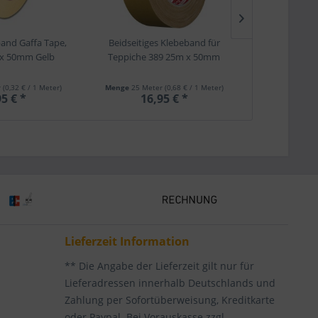
and Gaffa Tape,
Beidseitiges Klebeband für
NOPI® Klebeb
 x 50mm Gelb
Teppiche 389 25m x 50mm
66m
r
(0,32 € / 1 Meter)
Menge
25 Meter
(0,68 € / 1 Meter)
Menge
66 Met
5 € *
16,95 € *
6,
Lieferzeit Information
** Die Angabe der Lieferzeit gilt nur für
Lieferadressen innerhalb Deutschlands und
Zahlung per Sofortüberweisung, Kreditkarte
oder Paypal. Bei Vorauskasse zzgl.