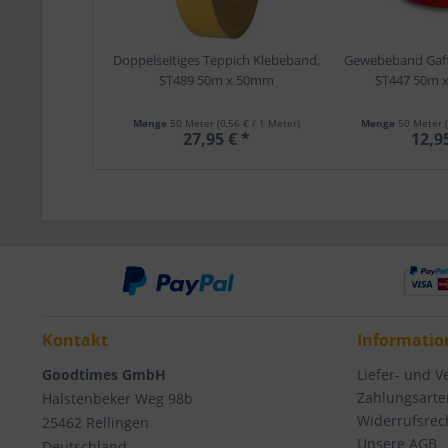
Doppelseitiges Teppich Klebeband,
Gewebeband Gaff
ST489 50m x 50mm
ST447 50m 
Menge
50 Meter
(0,56 € / 1 Meter)
Menge
50 Meter
27,95 € *
12,9
Kontakt
Informatio
Goodtimes GmbH
Liefer- und 
Zahlungsarte
Halstenbeker Weg 98b
Widerrufsrec
25462 Rellingen
Unsere AGB
Deutschland