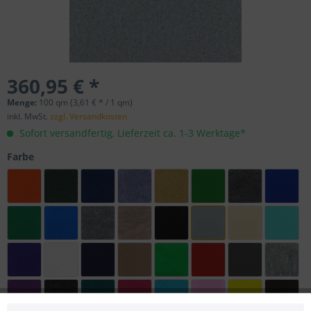
360,95 € *
Menge:
100 qm (3,61 € * / 1 qm)
inkl. MwSt.
zzgl. Versandkosten
Sofort versandfertig, Lieferzeit ca. 1-3 Werktage*
Farbe