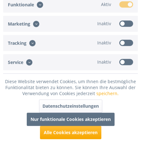
Aktiv
Funktionale
Inaktiv
Marketing
Folgende Versandarten werden nicht angeboten:
Inaktiv
Tracking
Express-Versand
Inaktiv
Service
In den
Warenkorb
Merken
Bewerten
Diese Website verwendet Cookies, um Ihnen die bestmögliche
Funktionalität bieten zu können. Sie können Ihre Auswahl der
Verwendung von Cookies jederzeit
speichern.
Artikel-Nr.:
MTFILZ20050F.0915
Datenschutzeinstellungen
Beschreibung
Nur funktionale Cookies akzeptieren
300g/qm, flammenhemmend ausgerüstet DIN 4102 B1, ca.
2mm Polhöhe Dieser...
mehr
Alle Cookies akzeptieren