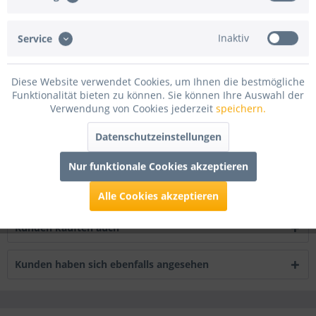
Artikel-Nr.:
DMB130030.WS
Inaktiv
Service
Beschreibung
30 Meter Molton , 130cm breit, ca. 160g/m², Preis pro Ballen
Flammenhemmend...
mehr
Diese Website verwendet Cookies, um Ihnen die bestmögliche
Funktionalität bieten zu können. Sie können Ihre Auswahl der
Verwendung von Cookies jederzeit
speichern.
Bewertungen
11
Bewertungen lesen, schreiben und diskutieren...
mehr
Datenschutzeinstellungen
Nur funktionale Cookies akzeptieren
Infos zum Hersteller
Folgende Infos zum Hersteller sind verfübar......
mehr
Alle Cookies akzeptieren
Kunden kauften auch
Kunden haben sich ebenfalls angesehen