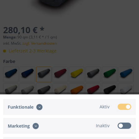
280,10 € *
Menge:
90 qm (3,11 € * / 1 qm)
inkl. MwSt.
zzgl. Versandkosten
Lieferzeit 2-3 Werktage
Farbe
Aktiv
Funktionale
In den
Warenkorb
Inaktiv
Marketing
Merken
Bewerten