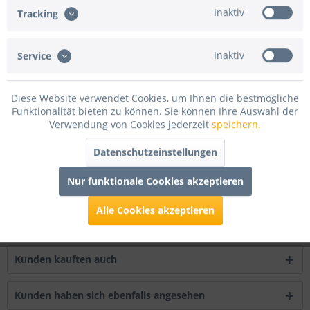
Artikel-Nr.:
DMB300030.DGU
Inaktiv
Tracking
Beschreibung
Inaktiv
Service
30 Meter Molton , 300cm breit, ca. 160g/m², Preis pro Ballen
Flammenhemmend...
mehr
Diese Website verwendet Cookies, um Ihnen die bestmögliche
Funktionalität bieten zu können. Sie können Ihre Auswahl der
Bewertungen
8
Verwendung von Cookies jederzeit
speichern.
Bewertungen lesen, schreiben und diskutieren...
mehr
Datenschutzeinstellungen
Infos zum Hersteller
Nur funktionale Cookies akzeptieren
Folgende Infos zum Hersteller sind verfübar......
mehr
Alle Cookies akzeptieren
Zubehör
1
Kunden kauften auch
Kunden haben sich ebenfalls angesehen